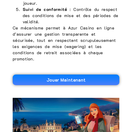
joueur.
Suivi de conformité
: Contrôle du respect
des conditions de mise et des périodes de
validité.
Ce mécanisme permet à Azur Casino en ligne
d’assurer une gestion transparente et
sécurisée, tout en respectant scrupuleusement
les exigences de mise (wagering) et les
conditions de retrait associées à chaque
promotion.
Jouer Maintenant