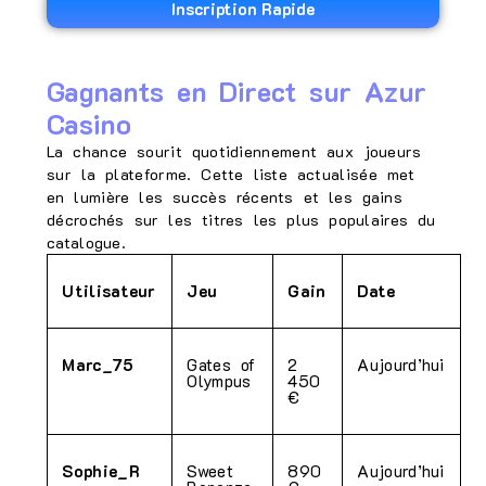
Inscription Rapide
Gagnants en Direct sur Azur
Casino
La chance sourit quotidiennement aux joueurs
sur la plateforme. Cette liste actualisée met
en lumière les succès récents et les gains
décrochés sur les titres les plus populaires du
catalogue.
Utilisateur
Jeu
Gain
Date
Marc_75
Gates of
2
Aujourd’hui
Olympus
450
€
Sophie_R
Sweet
890
Aujourd’hui