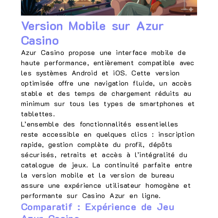
Version Mobile sur Azur
Casino
Azur Casino propose une interface mobile de
haute performance, entièrement compatible avec
les systèmes Android et iOS. Cette version
optimisée offre une navigation fluide, un accès
stable et des temps de chargement réduits au
minimum sur tous les types de smartphones et
tablettes.
L’ensemble des fonctionnalités essentielles
reste accessible en quelques clics : inscription
rapide, gestion complète du profil, dépôts
sécurisés, retraits et accès à l’intégralité du
catalogue de jeux. La continuité parfaite entre
la version mobile et la version de bureau
assure une expérience utilisateur homogène et
performante sur Casino Azur en ligne.
Comparatif : Expérience de Jeu