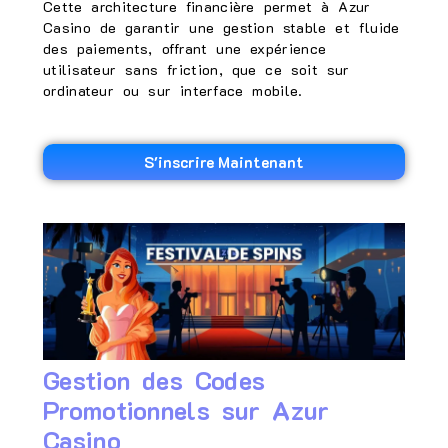
Cette architecture financière permet à Azur
Casino de garantir une gestion stable et fluide
des paiements, offrant une expérience
utilisateur sans friction, que ce soit sur
ordinateur ou sur interface mobile.
S'inscrire Maintenant
Gestion des Codes
Promotionnels sur Azur
Casino