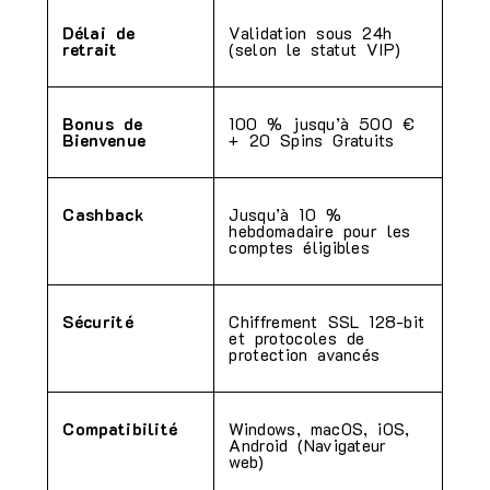
Délai de
Validation sous 24h
retrait
(selon le statut VIP)
Bonus de
100 % jusqu’à 500 €
Bienvenue
+ 20 Spins Gratuits
Cashback
Jusqu’à 10 %
hebdomadaire pour les
comptes éligibles
Sécurité
Chiffrement SSL 128-bit
et protocoles de
protection avancés
Compatibilité
Windows, macOS, iOS,
Android (Navigateur
web)