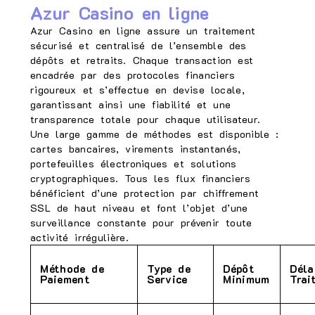
Azur Casino en ligne
Azur Casino en ligne assure un traitement
sécurisé et centralisé de l’ensemble des
dépôts et retraits. Chaque transaction est
encadrée par des protocoles financiers
rigoureux et s’effectue en devise locale,
garantissant ainsi une fiabilité et une
transparence totale pour chaque utilisateur.
Une large gamme de méthodes est disponible :
cartes bancaires, virements instantanés,
portefeuilles électroniques et solutions
cryptographiques. Tous les flux financiers
bénéficient d’une protection par chiffrement
SSL de haut niveau et font l’objet d’une
surveillance constante pour prévenir toute
activité irrégulière.
Méthode de
Type de
Dépôt
Déla
Paiement
Service
Minimum
Trai