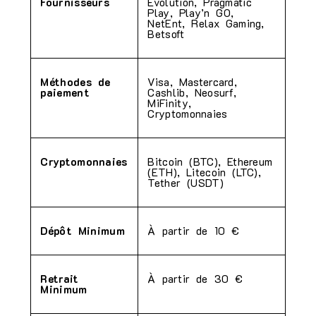
Fournisseurs
Evolution, Pragmatic
Play, Play’n GO,
NetEnt, Relax Gaming,
Betsoft
Méthodes de
Visa, Mastercard,
paiement
Cashlib, Neosurf,
MiFinity,
Cryptomonnaies
Cryptomonnaies
Bitcoin (BTC), Ethereum
(ETH), Litecoin (LTC),
Tether (USDT)
Dépôt Minimum
À partir de 10 €
Retrait
À partir de 30 €
Minimum