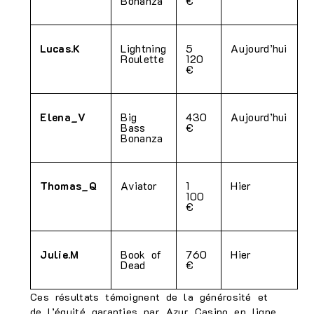
Bonanza
€
Lucas.K
Lightning
5
Aujourd’hui
Roulette
120
€
Elena_V
Big
430
Aujourd’hui
Bass
€
Bonanza
Thomas_Q
Aviator
1
Hier
100
€
Julie.M
Book of
760
Hier
Dead
€
Ces résultats témoignent de la générosité et
de l’équité garanties par Azur Casino en ligne,