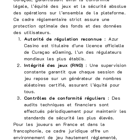
légale, l’équité des jeux et la sécurité absolue
des opérations sur l’ensemble de la plateforme.
Ce cadre réglementaire strict assure une
protection optimale des fonds et des données
des utilisateurs.
Autorité de régulation reconnue
: Azur
Casino est titulaire d’une licence officielle
de Curaçao eGaming, l’un des régulateurs
mondiaux les plus établis.
Intégrité des jeux (RNG)
: Une supervision
constante garantit que chaque session de
jeu repose sur un générateur de nombres
aléatoires certifié, assurant l’équité pour
tous.
Contrôles de conformité réguliers
: Des
audits techniques et financiers sont
effectués périodiquement pour maintenir les
standards de sécurité les plus élevés.
Pour les joueurs en France et dans la
francophonie, ce cadre juridique offre un
environnement de jeu hautement réglementé,