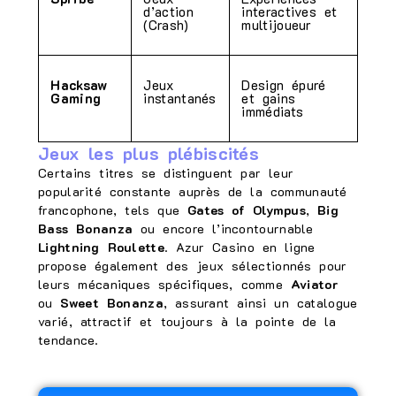
d’action
interactives et
(Crash)
multijoueur
Hacksaw
Jeux
Design épuré
Gaming
instantanés
et gains
immédiats
Jeux les plus plébiscités
Certains titres se distinguent par leur
popularité constante auprès de la communauté
francophone, tels que
Gates of Olympus
,
Big
Bass Bonanza
ou encore l’incontournable
Lightning Roulette
. Azur Casino en ligne
propose également des jeux sélectionnés pour
leurs mécaniques spécifiques, comme
Aviator
ou
Sweet Bonanza
, assurant ainsi un catalogue
varié, attractif et toujours à la pointe de la
tendance.