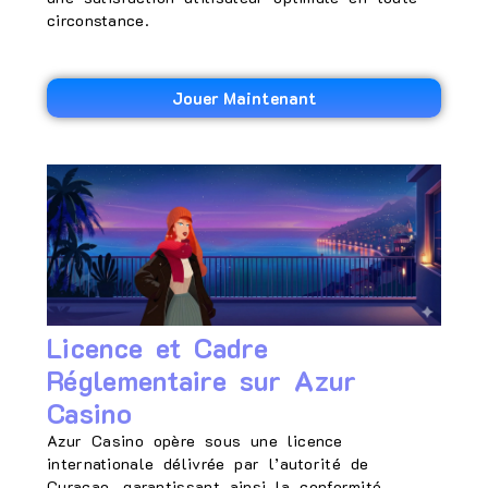
circonstance.
Jouer Maintenant
Licence et Cadre
Réglementaire sur Azur
Casino
Azur Casino opère sous une licence
internationale délivrée par l’autorité de
Curaçao, garantissant ainsi la conformité