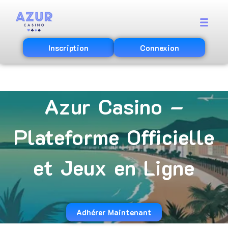
Inscription
Connexion
Azur Casino –
Plateforme Officielle
et Jeux en Ligne
Adhérer Maintenant