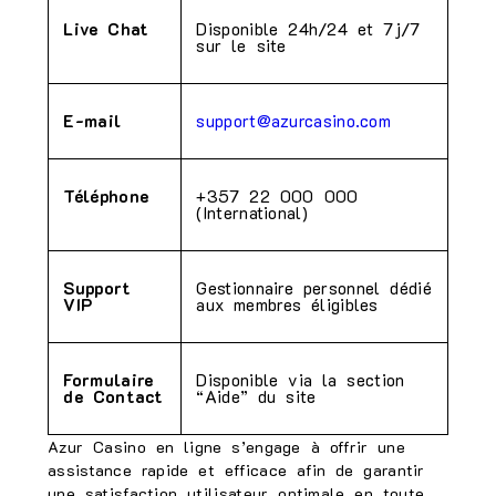
Live Chat
Disponible 24h/24 et 7j/7
sur le site
E-mail
support@azurcasino.com
Téléphone
+357 22 000 000
(International)
Support
Gestionnaire personnel dédié
VIP
aux membres éligibles
Formulaire
Disponible via la section
de Contact
“Aide” du site
Azur Casino en ligne s’engage à offrir une
assistance rapide et efficace afin de garantir
une satisfaction utilisateur optimale en toute