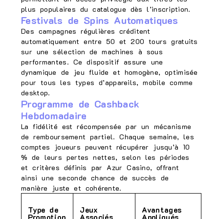
plus populaires du catalogue dès l’inscription.
Festivals de Spins Automatiques
Des campagnes régulières créditent
automatiquement entre 50 et 200 tours gratuits
sur une sélection de machines à sous
performantes. Ce dispositif assure une
dynamique de jeu fluide et homogène, optimisée
pour tous les types d’appareils, mobile comme
desktop.
Programme de Cashback
Hebdomadaire
La fidélité est récompensée par un mécanisme
de remboursement partiel. Chaque semaine, les
comptes joueurs peuvent récupérer jusqu’à 10
% de leurs pertes nettes, selon les périodes
et critères définis par Azur Casino, offrant
ainsi une seconde chance de succès de
manière juste et cohérente.
Type de
Jeux
Avantages
Promotion
Associés
Appliqués