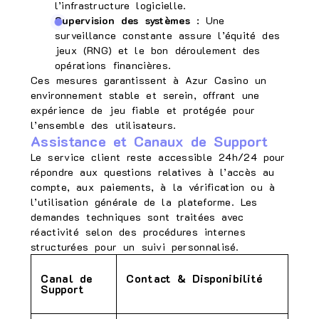
l’infrastructure logicielle.
Supervision des systèmes
: Une
surveillance constante assure l’équité des
jeux (RNG) et le bon déroulement des
opérations financières.
Ces mesures garantissent à Azur Casino un
environnement stable et serein, offrant une
expérience de jeu fiable et protégée pour
l’ensemble des utilisateurs.
Assistance et Canaux de Support
Le service client reste accessible 24h/24 pour
répondre aux questions relatives à l’accès au
compte, aux paiements, à la vérification ou à
l’utilisation générale de la plateforme. Les
demandes techniques sont traitées avec
réactivité selon des procédures internes
structurées pour un suivi personnalisé.
Canal de
Contact & Disponibilité
Support