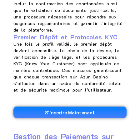
inclut la confirmation des coordonnées ainsi
que la validation de documents justificatifs,
une procédure nécessaire pour répondre aux
exigences réglementaires et garantir l’intégrité
de la plateforme.
Premier Dépôt et Protocoles KYC
Une fois le profil validé, le premier dépôt
devient accessible. Le choix de la devise, la
vérification de l’âge légal et les procédures
KYC (Know Your Customer) sont appliqués de
manière centralisée. Ces mesures garantissent
que chaque transaction sur Azur Casino
s’effectue dans un cadre de conformité totale
et de sécurité maximale pour l’utilisateur.
S'inscrire Maintenant
Gestion des Paiements sur