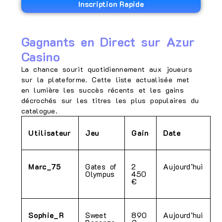
Inscription Rapide
Gagnants en Direct sur Azur
Casino
La chance sourit quotidiennement aux joueurs
sur la plateforme. Cette liste actualisée met
en lumière les succès récents et les gains
décrochés sur les titres les plus populaires du
catalogue.
Utilisateur
Jeu
Gain
Date
Marc_75
Gates of
2
Aujourd’hui
Olympus
450
€
Sophie_R
Sweet
890
Aujourd’hui