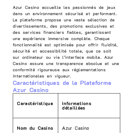
Azur Casino accueille les passionnés de jeux
dans un environnement sécurisé et performant.
La plateforme propose une vaste sélection de
divertissements, des promotions exclusives et
des services financiers fiables, garantissant
une expérience immersive complète. Chaque
fonctionnalité est optimisée pour offrir fluidité,
sécurité et accessibilité totale, que ce soit
sur ordinateur ou via l’interface mobile. Azur
Casino assure une transparence absolue et une
conformité rigoureuse aux réglementations
internationales en vigueur.
Caractéristiques de la Plateforme
Azur Casino
Caractéristique
Informations
détaillées
Nom du Casino
Azur Casino