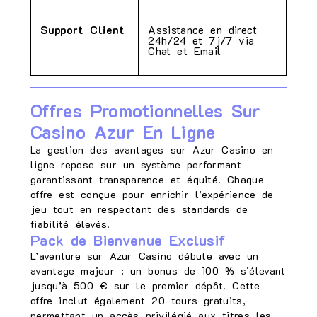
Support Client
Assistance en direct
24h/24 et 7j/7 via
Chat et Email
Offres Promotionnelles Sur
Casino Azur En Ligne
La gestion des avantages sur Azur Casino en
ligne repose sur un système performant
garantissant transparence et équité. Chaque
offre est conçue pour enrichir l’expérience de
jeu tout en respectant des standards de
fiabilité élevés.
Pack de Bienvenue Exclusif
L’aventure sur Azur Casino débute avec un
avantage majeur : un bonus de 100 % s’élevant
jusqu’à 500 € sur le premier dépôt. Cette
offre inclut également 20 tours gratuits,
permettant un accès privilégié aux titres les