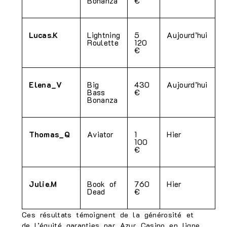
Bonanza
€
Lucas.K
Lightning
5
Aujourd’hui
Roulette
120
€
Elena_V
Big
430
Aujourd’hui
Bass
€
Bonanza
Thomas_Q
Aviator
1
Hier
100
€
Julie.M
Book of
760
Hier
Dead
€
Ces résultats témoignent de la générosité et
de l’équité garanties par Azur Casino en ligne,