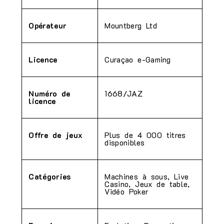
Opérateur
Mountberg Ltd
Licence
Curaçao e-Gaming
Numéro de
1668/JAZ
licence
Offre de jeux
Plus de 4 000 titres
disponibles
Catégories
Machines à sous, Live
Casino, Jeux de table,
Vidéo Poker