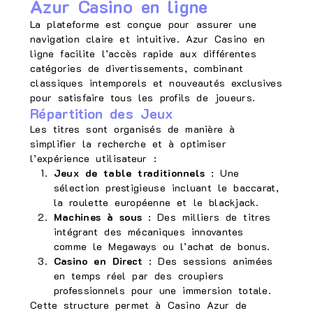
Azur Casino en ligne
La plateforme est conçue pour assurer une
navigation claire et intuitive. Azur Casino en
ligne facilite l’accès rapide aux différentes
catégories de divertissements, combinant
classiques intemporels et nouveautés exclusives
pour satisfaire tous les profils de joueurs.
Répartition des Jeux
Les titres sont organisés de manière à
simplifier la recherche et à optimiser
l’expérience utilisateur :
Jeux de table traditionnels
: Une
sélection prestigieuse incluant le baccarat,
la roulette européenne et le blackjack.
Machines à sous
: Des milliers de titres
intégrant des mécaniques innovantes
comme le Megaways ou l’achat de bonus.
Casino en Direct
: Des sessions animées
en temps réel par des croupiers
professionnels pour une immersion totale.
Cette structure permet à Casino Azur de