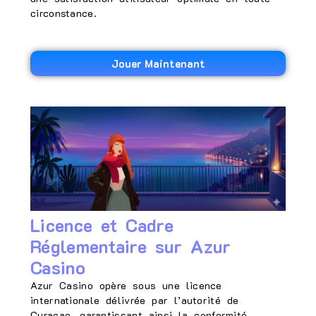
circonstance.
Jouer Maintenant
Licence et Cadre
Réglementaire sur Azur
Casino
Azur Casino opère sous une licence
internationale délivrée par l’autorité de
Curaçao, garantissant ainsi la conformité