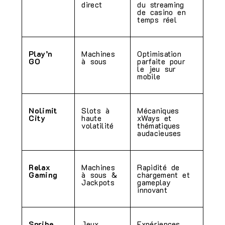
direct
du streaming
de casino en
temps réel
Play’n
Machines
Optimisation
GO
à sous
parfaite pour
le jeu sur
mobile
Nolimit
Slots à
Mécaniques
City
haute
xWays et
volatilité
thématiques
audacieuses
Relax
Machines
Rapidité de
Gaming
à sous &
chargement et
Jackpots
gameplay
innovant
Spribe
Jeux
Expériences